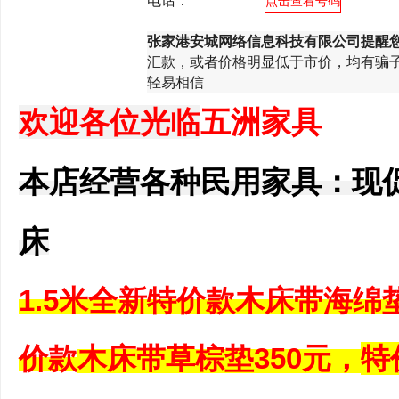
电话：
*********
点击查看号码
张家港安城网络信息科技有限公司提醒
汇款，或者价格明显低于市价，均有骗
轻易相信
欢迎各位光临
五洲家具
本店经营各种民用家具：现
床
1.5米
全新特价款
木床带海绵垫
价
款
木床带草棕
垫350元，
特