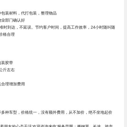
种包装材料，代打包装，整理物品
物业部门确认好
准时到达，不延误。节约客户时间，提高工作效率，24小时随叫随
价格合理
包装胶带
公斤左右
点合理增加费用
等多种车型，价格统一，没有额外费用，从不加价，绝不坐地起价
着朋友的心态干活‘欢迎咨询来电’服务范围：搬钢琴、长途、跨市、