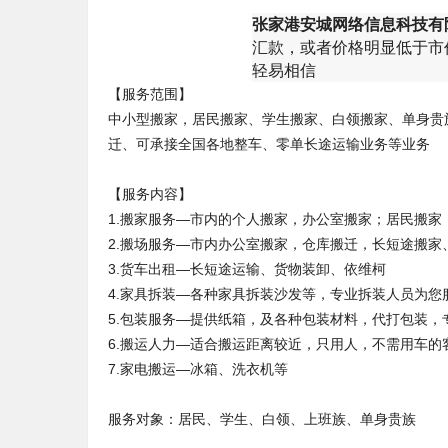
张家港安城网络信息科技有
汇款，或者价格明显低于市
轻易相信
【服务范围】
中小型搬家，居民搬家、学生搬家、白领搬家、单身贵
迁、可承接全国各地整车、零单长途运输业务等业务
【服务内容】
1.搬家服务—市内的个人搬家，办公室搬家；居民搬
2.搬场服务—市内办公室搬家，仓库搬迁，长短途搬
3.货车出租—长短途运输、货物装卸、依维柯
4.家具拆装—各种家具拆装沙发等，专业拆装人员为
5.包装服务—提供纸箱，及各种包装材料，代打包装，
6.搬运人力—适合搬运距离较近，只用人，不需用车的
7.家电搬运—冰箱、洗衣机等
服务对象：居民、学生、白领、上班族、单身贵族