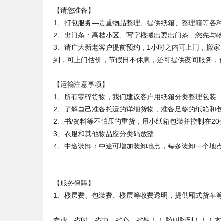
【请您准备】
1、打包服务—贵重物品整理、提供纸箱、整理箱等各
2、出门条：高档小区、写字楼搬出要出门条，您先与
3、请广大新老客户提前预约，1小时之内可上门，搬家
到，可上门估价，节假日不休息，还可提供夜间服务，
【运输注意事项】
1、所有零碎货物，我们建议客户用纸箱分类整理包装
2、了解自己准备托运的详细货物，准备足够的纸箱和
2、书/资料等不怕压的重货，用小纸箱包装并控制在20
3、衣服和其他物品应分类码放整
4、中途装卸：中途可增加装卸地点，每多装卸一个地
【服务保障】
1、楼层费、包装费、楼层等收费透明，提供厢式货车
专业、省时、省力、省心、省钱！！ 随叫随到！！！本