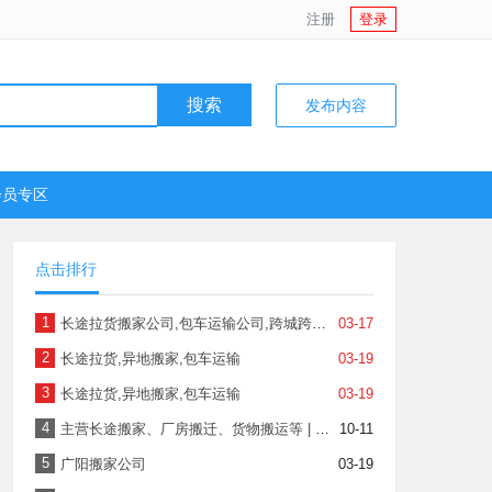
注册
登录
搜索
发布内容
会员专区
点击排行
1
长途拉货搬家公司,包车运输公司,跨城跨省异地搬家送货
03-17
2
长途拉货,异地搬家,包车运输
03-19
3
长途拉货,异地搬家,包车运输
03-19
4
主营长途搬家、厂房搬迁、货物搬运等 | 有面包车 | 随约随到、价格优惠
10-11
5
广阳搬家公司
03-19