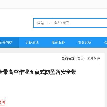
全站
坠落防护
设备清洗
搬家服务
电器设备
当前位置：
首页
>
坠落防护
全带高空作业五点式防坠落安全带
号码