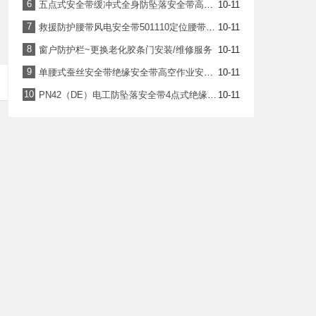
6
五点式安全带缓冲式全身防坠落安全带高空作业五点式防坠落安全带
10-11
7
救援防护腰带风电安全带501110定位腰带双色安全带雄森
10-11
8
窗户防护栏~更换老化胶条门安装/维修服务
10-11
9
单腰式蚕丝安全带绝缘安全带高空作业安全带
10-11
10
PN42（DE）电工防坠落安全带4点式绝缘安全带绝缘型全身式
10-11