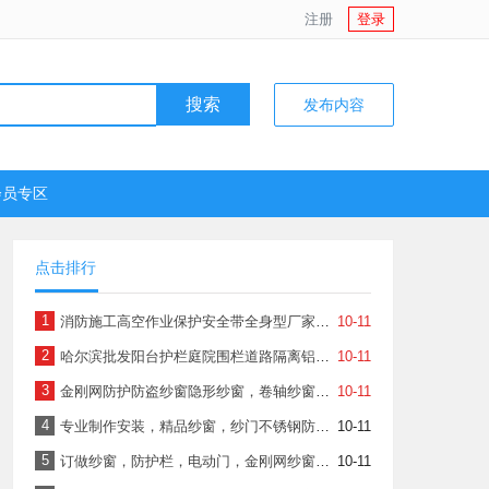
注册
登录
搜索
发布内容
会员专区
点击排行
1
消防施工高空作业保护安全带全身型厂家供应
10-11
2
哈尔滨批发阳台护栏庭院围栏道路隔离铝艺大门防护栏
10-11
3
金刚网防护防盗纱窗隐形纱窗，卷轴纱窗，工程纱窗
10-11
4
专业制作安装，精品纱窗，纱门不锈钢防盗窗，防护栏。
10-11
5
订做纱窗，防护栏，电动门，金刚网纱窗沙门，铝塑门窗
10-11